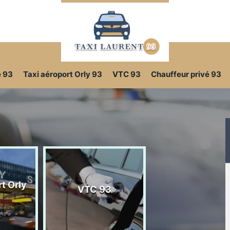
e 93
Taxi aéroport Orly 93
VTC 93
Chauffeur privé 93
t Orly
VTC 93
Chauffeur priv