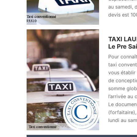
au samedi, d
devis est 10
TAXI LAUR
Le Pre Sa
Pour connaît
taxi conven
vous établir
de concepti
somme globa
l’arrivée au 
Le document 
(forfaitaire)
lundi au sam