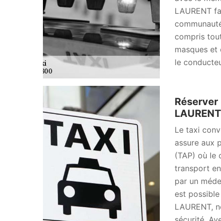
LAURENT fait
communauté u
compris tout
masques et d
le conducteu
Réserver 
LAURENT 
Le taxi conve
assure aux p
(TAP) où le 
transport en
par un médec
est possible
LAURENT, no
sécurité. Av