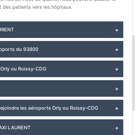
des patients vers les hôpitaux.
LAURENT
éroports du 93800
à Orly ou Roissy-CDG
ejoindre les aéroports Orly ou Roissy-CDG
 TAXI LAURENT