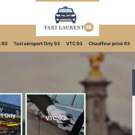
e 93
Taxi aéroport Orly 93
VTC 93
Chauffeur privé 93
t Orly
VTC 93
Chauffeur priv