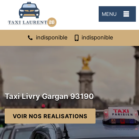
MENU
indisponible
indisponible
Taxi Livry Gargan 93190
VOIR NOS REALISATIONS